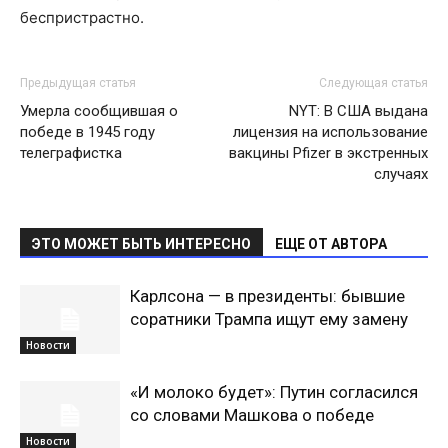
беспристрастно.
Предыдущая статья
Следующая статья
Умерла сообщившая о
NYT: В США выдана
победе в 1945 году
лицензия на использование
телеграфистка
вакцины Pfizer в экстренных
случаях
ЭТО МОЖЕТ БЫТЬ ИНТЕРЕСНО
ЕЩЕ ОТ АВТОРА
Карлсона — в президенты: бывшие
соратники Трампа ищут ему замену
Новости
«И молоко будет»: Путин согласился
со словами Машкова о победе
Новости