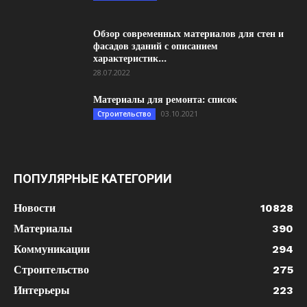
Обзор современных материалов для стен и
фасадов зданий с описанием
характеристик...
28.07.2022
Материалы для ремонта: список
03.10.2021
Строительство
ПОПУЛЯРНЫЕ КАТЕГОРИИ
Новости
10828
Материалы
390
Коммуникации
294
Строительство
275
Интерьеры
223