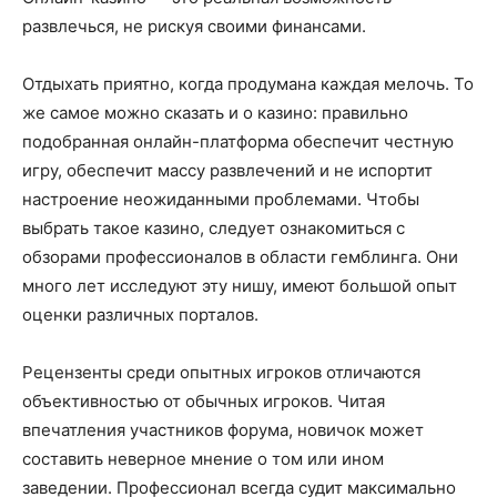
развлечься, не рискуя своими финансами.
Отдыхать приятно, когда продумана каждая мелочь. То
же самое можно сказать и о казино: правильно
подобранная онлайн-платформа обеспечит честную
игру, обеспечит массу развлечений и не испортит
настроение неожиданными проблемами. Чтобы
выбрать такое казино, следует ознакомиться с
обзорами профессионалов в области гемблинга. Они
много лет исследуют эту нишу, имеют большой опыт
оценки различных порталов.
Рецензенты среди опытных игроков отличаются
объективностью от обычных игроков. Читая
впечатления участников форума, новичок может
составить неверное мнение о том или ином
заведении. Профессионал всегда судит максимально