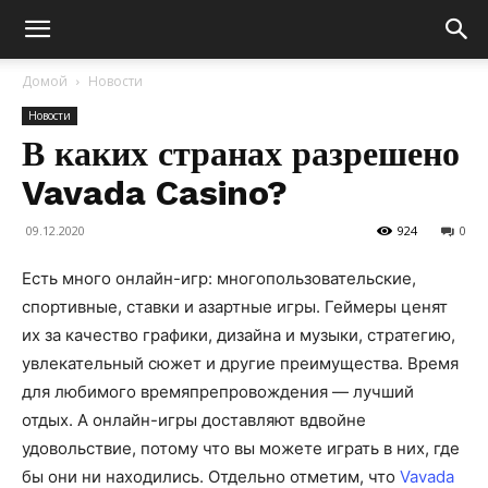
Домой
Новости
Новости
В каких странах разрешено
Vavada Casino?
09.12.2020
924
0
Есть много онлайн-игр: многопользовательские,
спортивные, ставки и азартные игры. Геймеры ценят
их за качество графики, дизайна и музыки, стратегию,
увлекательный сюжет и другие преимущества. Время
для любимого времяпрепровождения — лучший
отдых. А онлайн-игры доставляют вдвойне
удовольствие, потому что вы можете играть в них, где
бы они ни находились. Отдельно отметим, что
Vavada