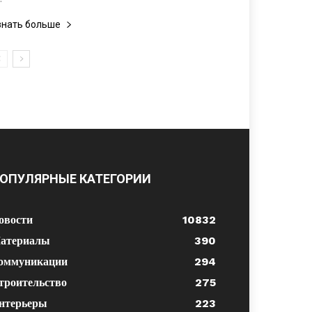
знать больше
ОПУЛЯРНЫЕ КАТЕГОРИИ
овости
10832
атериалы
390
оммуникации
294
троительство
275
нтерьеры
223