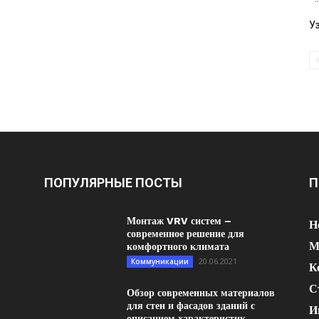
У
ПОПУЛЯРНЫЕ ПОСТЫ
П
Монтаж VRV систем –
Н
современное решение для
М
комфортного климата
20.06.2021
Коммуникации
К
С
Обзор современных материалов
для стен и фасадов зданий с
И
описанием характеристик...