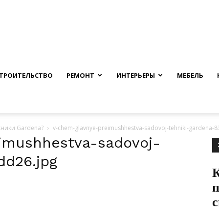
nfmuh.ru
ТРОИТЕЛЬСТВО
РЕМОНТ
ИНТЕРЬЕРЫ
МЕБЕЛЬ
хники Gardena?
v-chem-glavnye-preimushhestva-sadovoj-tehniki-gardena-
imushhestva-sadovoj-
dd26.jpg
К
п