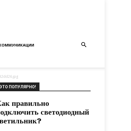
КОММУНИКАЦИИ
832dd26.jpg
ЭТО ПОПУЛЯРНО!
ак правильно
одключить светодиодный
светильник?
01.02.2020
0