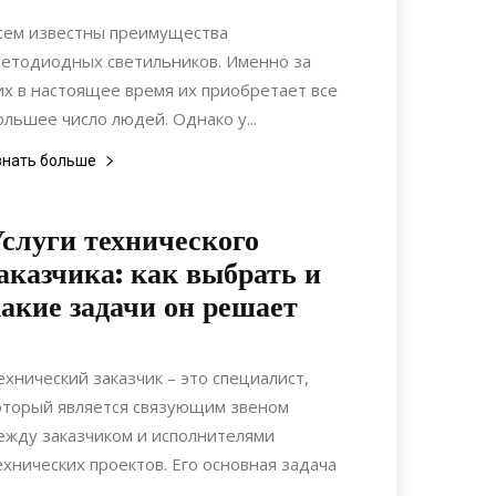
Интерьеры
сем известны преимущества
ветодиодных светильников. Именно за
их в настоящее время их приобретает все
ольшее число людей. Однако у...
знать больше
слуги технического
аказчика: как выбрать и
акие задачи он решает
24.07.2022
0
Строительство
ехнический заказчик – это специалист,
оторый является связующим звеном
ежду заказчиком и исполнителями
ехнических проектов. Его основная задача
.