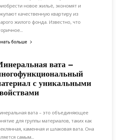
риобрести новое жильё, экономят и
окупают качественную квартиру из
тарого жилого фонда. Известно, что
торичное...
знать больше
инеральная вата –
многофункциональный
атериал с уникальными
войствами
26.06.2020
0
Материалы
инеральная вата – это объединяющее
онятие для группы материалов, таких как
теклянная, каменная и шлаковая вата. Она
вляется самым...