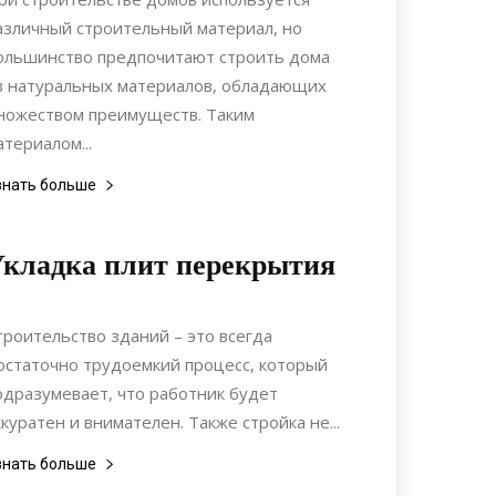
азличный строительный материал, но
ольшинство предпочитают строить дома
з натуральных материалов, обладающих
ножеством преимуществ. Таким
атериалом...
знать больше
кладка плит перекрытия
04.10.2017
0
Строительство
троительство зданий – это всегда
остаточно трудоемкий процесс, который
одразумевает, что работник будет
ккуратен и внимателен. Также стройка не...
знать больше