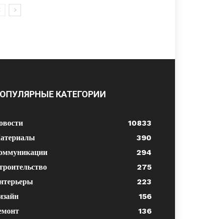
ОПУЛЯРНЫЕ КАТЕГОРИИ
овости
10833
атериалы
390
оммуникации
294
троительство
275
нтерьеры
223
изайн
156
емонт
136