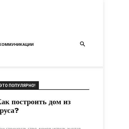
КОММУНИКАЦИИ
ЭТО ПОПУЛЯРНО!
ак построить дом из
руса?
10.02.2021
0
Материалы
ри строительстве домов используется