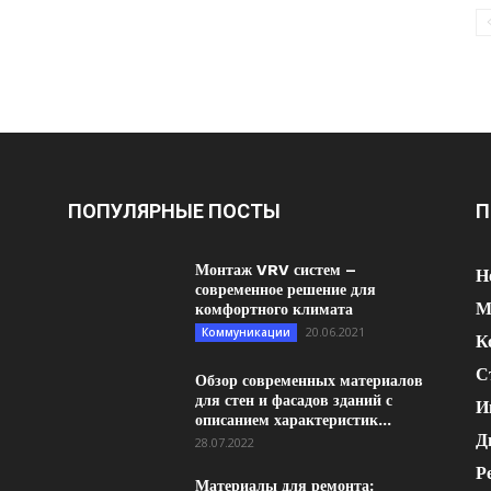
ПОПУЛЯРНЫЕ ПОСТЫ
П
Монтаж VRV систем –
Н
современное решение для
М
комфортного климата
20.06.2021
Коммуникации
К
С
Обзор современных материалов
для стен и фасадов зданий с
И
описанием характеристик...
Д
28.07.2022
Р
Материалы для ремонта: