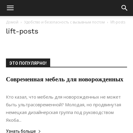
Домой
Удобство и безопасность с вызывным постом
lift-posts
lift-posts
ЭТО ПОПУЛЯРНО!
Современная мебель для новорожденных
11.06.2017
0
Мебель
Кто казал, что мебель для новорожденных не может
быть ультрасовременной? Молодая, но продвинутая
немецкая дизайнерская группа под руководством
Якоба...
Узнать больше