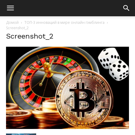
Домой
ТОП-3 инноваций в мире онлайн гэмблинга
Screenshot_2
Screenshot_2