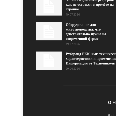
как не остаться в пролёте на
стройке
19.07.2026
Оборудование для
животноводства: что
действительно нужно на
современной ферме
19.07.2026
Рубероид РКК 350: техническ
характеристики и применение
Информация от Технониколь
20.04.2026
О 
Всё 