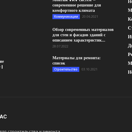
Н
современное решение для
М
комфортного климата
20.06.2021
Коммуникации
К
С
Обзор современных материалов
для стен и фасадов зданий с
И
описанием характеристик...
Д
28.07.2022
Р
Материалы для ремонта:
ие
М
список
 |
03.10.2021
Строительство
Н
НАС
для строительства и ремонта