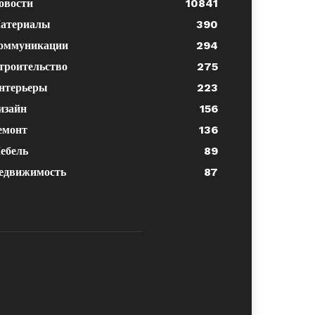
овости
10841
атериалы
390
оммуникации
294
троительство
275
нтерьеры
223
изайн
156
емонт
136
ебель
89
едвижимость
87