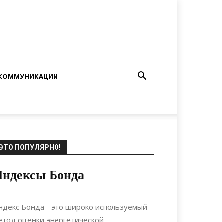
КОММУНИКАЦИИ
ЭТО ПОПУЛЯРНО!
Индексы Бонда
05.06.2024
0
Строительство
ндекс Бонда - это широко используемый
етод оценки энергетической