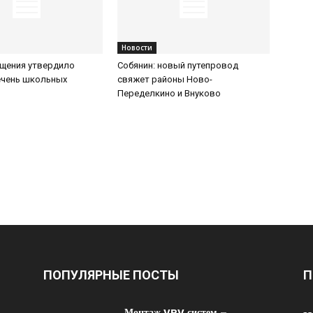
Новости
щения утвердило
Собянин: новый путепровод
ечень школьных
свяжет районы Ново-
Переделкино и Внуково
ПОПУЛЯРНЫЕ ПОСТЫ
П
Монтаж VRV систем –