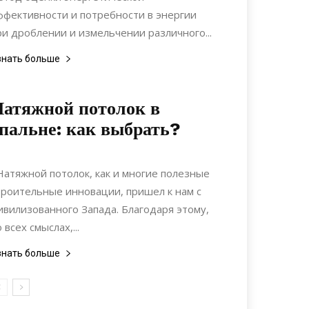
ффективности и потребности в энергии
ри дроблении и измельчении различного...
знать больше
атяжной потолок в
пальне: как выбрать?
20.07.2019
0
Дизайн
атяжной потолок, как и многие полезные
троительные инновации, пришел к нам с
ивилизованного Запада. Благодаря этому,
 всех смыслах,...
знать больше