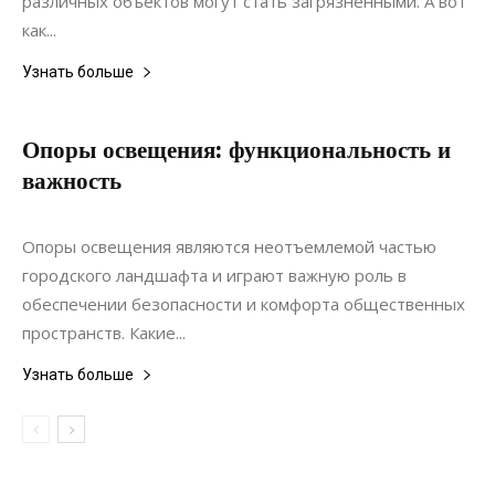
различных объектов могут стать загрязненными. А вот
как...
Узнать больше
Опоры освещения: функциональность и
важность
14.06.2024
0
Статьи
Опоры освещения являются неотъемлемой частью
городского ландшафта и играют важную роль в
обеспечении безопасности и комфорта общественных
пространств. Какие...
Узнать больше