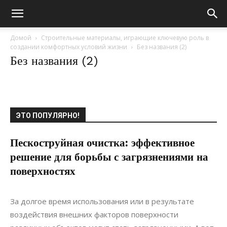
Домой
Строительные материалы, играющие ключевую роль в
создании комфортных условий жизни
Без названия (2)
Без названия (2)
ЭТО ПОПУЛЯРНО!
Пескоструйная очистка: эффективное
решение для борьбы с загрязнениями на
поверхностях
29.04.2024
0
Строительство
За долгое время использования или в результате
воздействия внешних факторов поверхности