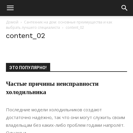
Домой
Сантехник на дом: основные преимущества и как
выбрать лучшего специалиста
content_02
content_02
ЭТО ПОПУЛЯРНО!
Частые причины неисправности
холодильника
05.07.2021
0
Материалы
Последние модели холодильников создают
достаточно надёжно, так что они могут служить своим
владельцам без каких-либо проблем годами напролёт.
Однако и...