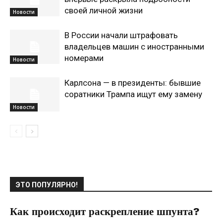
своей личной жизни
Новости
В России начали штрафовать
владельцев машин с иностранными
номерами
Новости
Карлсона — в президенты: бывшие
соратники Трампа ищут ему замену
Новости
ЭТО ПОПУЛЯРНО!
Как происходит раскрепление шпунта?
22.05.2022
0