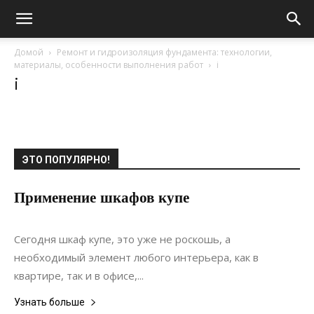
Домой
Ремонт и гидроизоляция фундамента: технологии,
материалы, особенности выполнения работ
i
i
ЭТО ПОПУЛЯРНО!
Применение шкафов купе
12.08.2017
0
Интерьеры
Сегодня шкаф купе, это уже не роскошь, а
необходимый элемент любого интерьера, как в
квартире, так и в офисе,...
Узнать больше