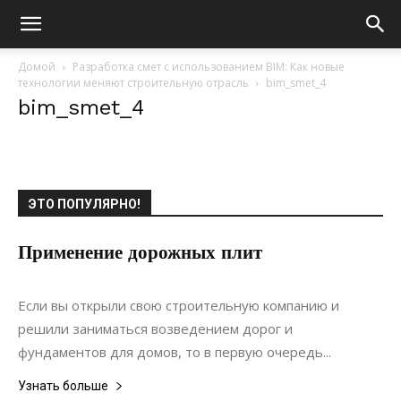
Домой
Разработка смет с использованием BIM: Как новые
технологии меняют строительную отрасль
bim_smet_4
bim_smet_4
ЭТО ПОПУЛЯРНО!
Применение дорожных плит
02.04.2019
0
Строительство
Если вы открыли свою строительную компанию и
решили заниматься возведением дорог и
фундаментов для домов, то в первую очередь...
Узнать больше