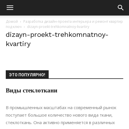
Домой
Разработка дизайн-проекта интерьера и ремонт квартир
под ключ
dizayn-proekt-trehkomnatnoy-kvartiry
dizayn-proekt-trehkomnatnoy-
kvartiry
ЭТО ПОПУЛЯРНО!
Виды стеклоткани
28.11.2019
0
Строительство
В промышленных масштабах на современный рынок
поступает большое количество нового вида ткани,
стеклоткань. Она активно применяется в различных