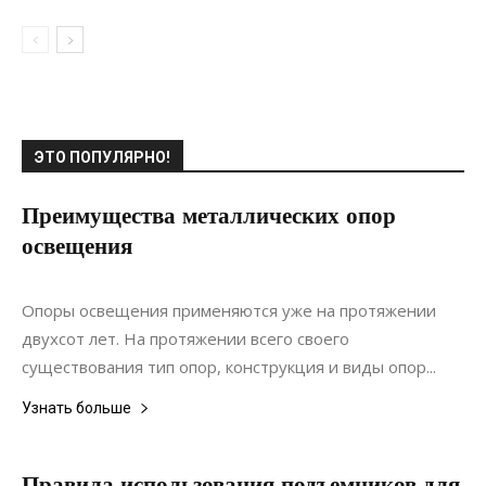
ЭТО ПОПУЛЯРНО!
Преимущества металлических опор
освещения
04.06.2022
0
Коммуникации
Опоры освещения применяются уже на протяжении
двухсот лет. На протяжении всего своего
существования тип опор, конструкция и виды опор...
Узнать больше
Правила использования подъемников для