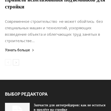
стройки
11.01.2022
0
Строительство
Современное строительство не может обойтись без
специальных машин и технологий, ускоряющих
возведение объекта и облегчающих труд занятых в
строительстве....
Узнать больше
ВЫБОР РЕДАКТОРА
Запчасти для автогрейдеров: как не остаться
в пролёте на стройке