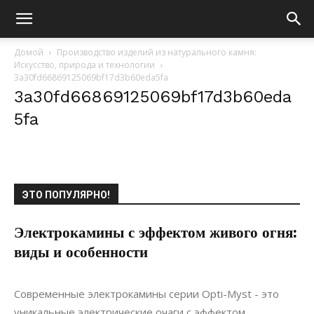
Домой
Производство изделий из натурального камня:
Искусство, природа и технологии
3a30fd66869125069bf17d3b60eda5fa
3a30fd66869125069bf17d3b60eda
5fa
ЭТО ПОПУЛЯРНО!
Электрокамины с эффектом живого огня:
виды и особенности
08.12.2018
0
Интерьеры
Современные электрокамины серии Opti-Myst - это
уникальные электрические очаги с эффектом