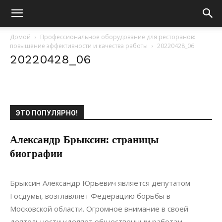
Домой
Профессиональное оборудование для ресторанов:
повышение эффективности и качества работы
20220428_06
20220428_06
ЭТО ПОПУЛЯРНО!
Александр Брыксин: страницы
биографии
26.08.2021
0
Материалы
Брыксин Александр Юрьевич является депутатом
Госдумы, возглавляет Федерацию борьбы в
Московской области. Огромное внимание в своей
деятельности уделяет общественным работам...