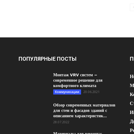
ПОПУЛЯРНЫЕ ПОСТЫ
П
Монтаж VRV систем –
Н
современное решение для
М
комфортного климата
20.06.2021
Коммуникации
К
С
Обзор современных материалов
для стен и фасадов зданий с
И
описанием характеристик...
Д
28.07.2022
Р
Материалы для ремонта: