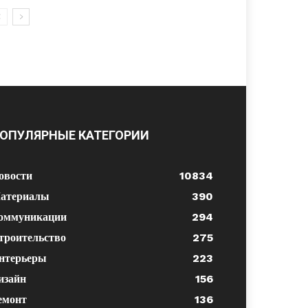
ОПУЛЯРНЫЕ КАТЕГОРИИ
овости
10834
атериалы
390
оммуникации
294
троительство
275
нтерьеры
223
изайн
156
емонт
136