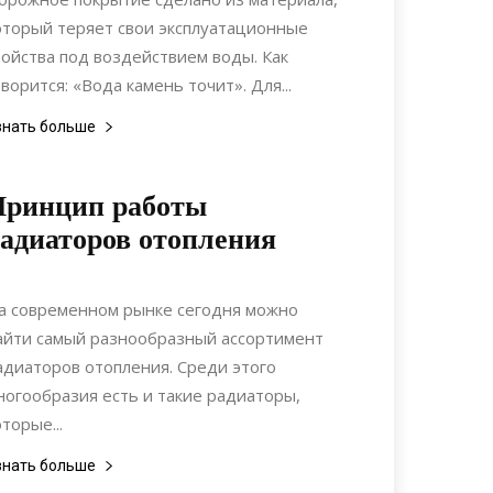
оторый теряет свои эксплуатационные
войства под воздействием воды. Как
оворится: «Вода камень точит». Для...
знать больше
Принцип работы
адиаторов отопления
24.11.2017
0
Коммуникации
а современном рынке сегодня можно
айти самый разнообразный ассортимент
адиаторов отопления. Среди этого
ногообразия есть и такие радиаторы,
оторые...
знать больше