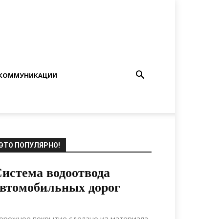
КОММУНИКАЦИИ
ЭТО ПОПУЛЯРНО!
истема водоотвода
втомобильных дорог
13.08.2020
0
Коммуникации
орожное покрытие сделано из материала,