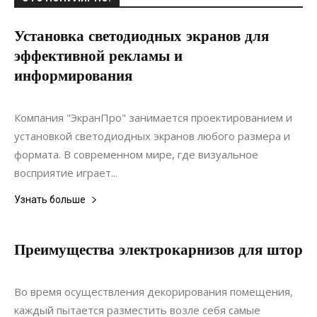
Установка светодиодных экранов для
эффективной рекламы и
информирования
28.06.2022
0
Интерьеры
Компания "ЭкранПро" занимается проектированием и
установкой светодиодных экранов любого размера и
формата. В современном мире, где визуальное
восприятие играет...
Узнать больше
Преимущества электрокарнизов для штор
02.05.2020
0
Интерьеры
Во время осуществления декорирования помещения,
каждый пытается разместить возле себя самые