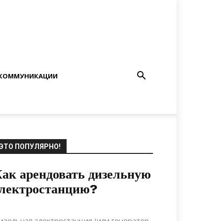
КОММУНИКАЦИИ
ЭТО ПОПУЛЯРНО!
ак арендовать дизельную
электростанцию?
20.12.2021
0
Материалы
изельная электростанция (или генератор,