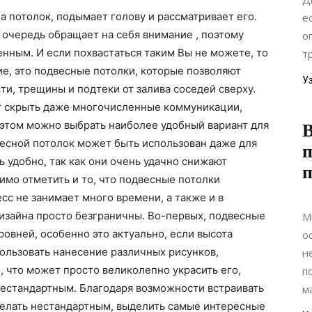
а потолок, подымает голову и рассматривает его.
е
 очередь обращает на себя внимание , поэтому
о
нным. И если похвастаться таким Вы не можете, то
т
е, это подвесные потолки, которые позволяют
У
ти, трещины и подтеки от залива соседей сверху.
т скрыть даже многочисленные коммуникации,
 этом можно выбрать наиболее удобный вариант для
есной потолок может быть использован даже для
п
ь удобно, так как они очень удачно снижают
имо отметить и то, что подвесные потолки
сс не занимает много времени, а также и в
изайна просто безграничны. Во-первых, подвесные
М
ровней, особенно это актуально, если высота
о
пользовать нанесение различных рисунков,
н
, что может просто великолепно украсить его,
п
нестандартным. Благодаря возможности встраивать
м
елать нестандартным, выделить самые интересные