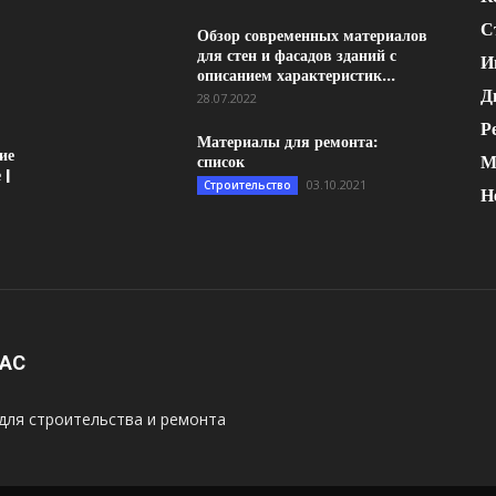
С
Обзор современных материалов
для стен и фасадов зданий с
И
описанием характеристик...
Д
28.07.2022
Р
Материалы для ремонта:
ие
М
список
 |
03.10.2021
Строительство
Н
НАС
для строительства и ремонта