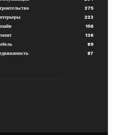
троительство
275
нтерьеры
223
изайн
156
емонт
136
ебель
89
едвижимость
87