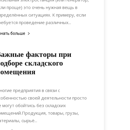
сли проще) это очень нужная вещь в
пределённых ситуациях. К примеру, если
ребуется проведение различных...
знать больше
Важные факторы при
одборе складского
помещения
28.04.2020
0
Коммуникации
ногие предприятия в связи с
собенностью своей деятельности просто
е могут обойтись без складских
омещений.Продукция, товары, грузы,
атериалы, сырьё...