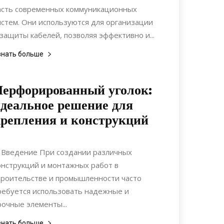
асть современных коммуникационных
истем. Они используются для организации
 защиты кабелей, позволяя эффективно и...
знать больше
ерфорированный уголок:
деальное решение для
репления и конструкций
20.06.2022
0
Материалы
. Введение При создании различных
онструкций и монтажных работ в
троительстве и промышленности часто
ребуется использовать надежные и
рочные элементы...
знать больше