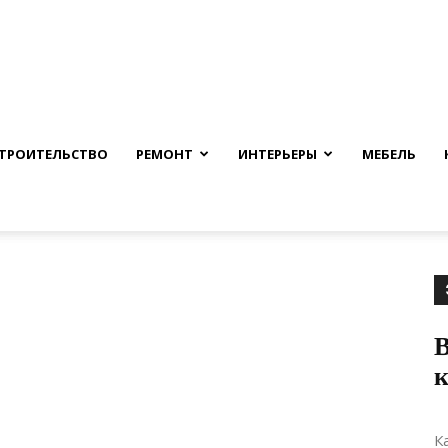
nfmuh.ru
ТРОИТЕЛЬСТВО
РЕМОНТ
ИНТЕРЬЕРЫ
МЕБЕЛЬ
В
к
К