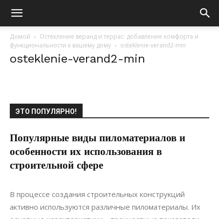
Домой
Остекление веранд и террас: добавление комфорта и
функциональности к вашему дому
osteklenie-verand2-min
osteklenie-verand2-min
ЭТО ПОПУЛЯРНО!
Популярные виды пиломатериалов и
особенности их использования в
строительной сфере
28.06.2021
0
Материалы
В процессе создания строительных конструкций
активно используются различные пиломатериалы. Их