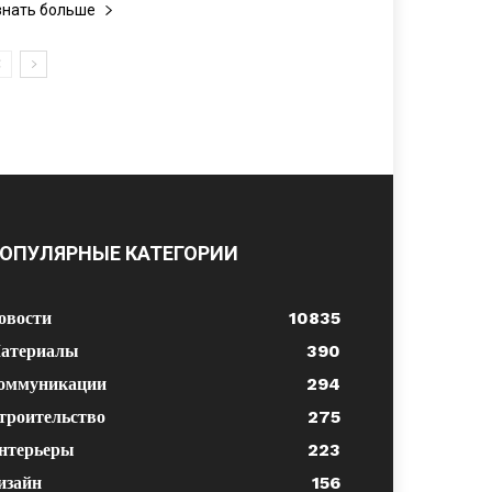
знать больше
ОПУЛЯРНЫЕ КАТЕГОРИИ
овости
10835
атериалы
390
оммуникации
294
троительство
275
нтерьеры
223
изайн
156