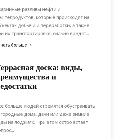
Материалы
варийные разливы нефти и
ефтепродуктов, которые происходят на
бъектах добычи и переработки, а также
ри их транспортировке, сильно вредят...
знать больше
еррасная доска: виды,
реимущества и
едостатки
28.05.2022
0
Материалы
се больше людей стремятся обустраивать
агородные дома, дачи или даже зимние
ады на лоджиях. При этом остро встает
прос...