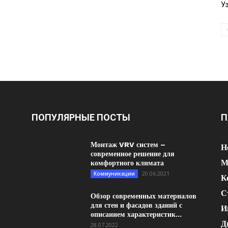
У
ПОПУЛЯРНЫЕ ПОСТЫ
П
Монтаж VRV систем –
Н
современное решение для
М
комфортного климата
20.06.2021
Коммуникации
К
С
Обзор современных материалов
для стен и фасадов зданий с
И
описанием характеристик...
Д
28.07.2022