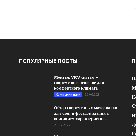
ПОПУЛЯРНЫЕ ПОСТЫ
П
Монтаж VRV систем –
Н
современное решение для
М
комфортного климата
20.06.2021
Коммуникации
К
С
Обзор современных материалов
для стен и фасадов зданий с
И
описанием характеристик...
Д
28.07.2022
Р