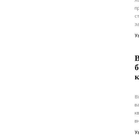
п
с
за
У
В
б
В
в
к
в
У