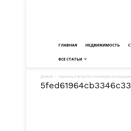
ГЛАВНАЯ
НЕДВИЖИМОСТЬ
С
ВСЕ СТАТЬИ
Домой
Наконец я встретил понятную инструкцию
5fed61964cb3346c33