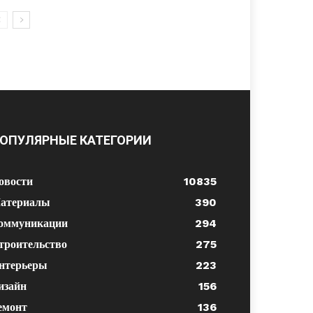
ОПУЛЯРНЫЕ КАТЕГОРИИ
овости
10835
атериалы
390
оммуникации
294
троительство
275
нтерьеры
223
изайн
156
емонт
136