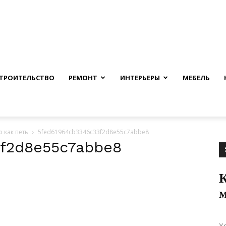
nfmuh.ru
ТРОИТЕЛЬСТВО
РЕМОНТ
ИНТЕРЬЕРЫ
МЕБЕЛЬ
 как петь
5fed61964cb3346c33f2d8e55c7abbe8
f2d8e55c7abbe8
К
м
Х