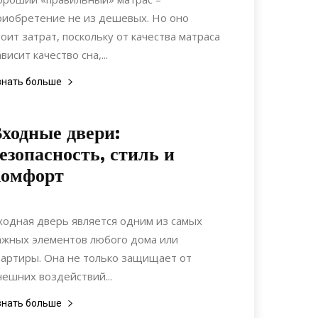
риобретение не из дешевых. Но оно
тоит затрат, поскольку от качества матраса
висит качество сна,...
знать больше
ходные двери:
езопасность, стиль и
комфорт
22.11.2021
0
Интерьеры
ходная дверь является одним из самых
ажных элементов любого дома или
вартиры. Она не только защищает от
нешних воздействий...
знать больше