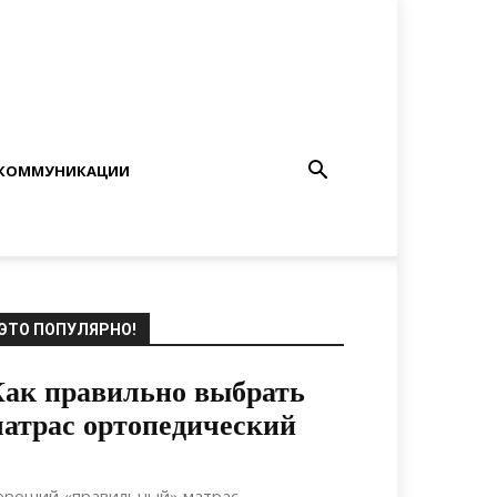
КОММУНИКАЦИИ
ЭТО ПОПУЛЯРНО!
ак правильно выбрать
атрас ортопедический
05.12.2018
0
Мебель
ороший «правильный» матрас –