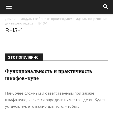
Домой
Модульные бани от производителя: идеальное решение
для вашего отдыха
B-13-1
B-13-1
ЭТО ПОПУЛЯРНО!
Функциональность и практичность
шкафов-купе
01.04.2017
0
Интерьеры
Наиболее сложным и ответственным при заказе
шкафа-купе, является определить место, где он будет
установлен, это важно для того, чтобы...