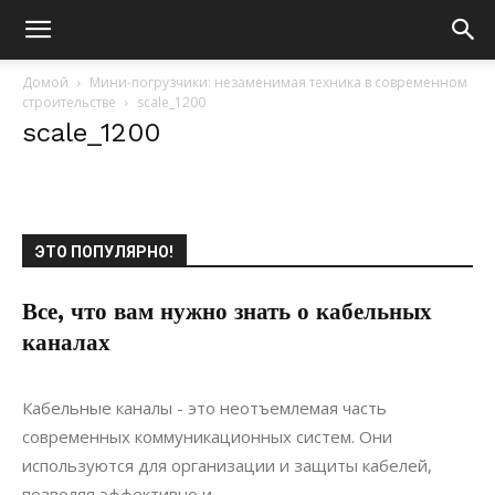
Домой
Мини-погрузчики: незаменимая техника в современном
строительстве
scale_1200
scale_1200
ЭТО ПОПУЛЯРНО!
Все, что вам нужно знать о кабельных
каналах
06.05.2022
0
Коммуникации
Кабельные каналы - это неотъемлемая часть
современных коммуникационных систем. Они
используются для организации и защиты кабелей,
позволяя эффективно и...