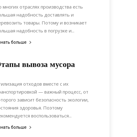
Строительство
о многих отраслях производства есть
ольшая надобность доставлять и
еревозить товары. Потому и возникает
ольшая надобность в погрузке и...
знать больше
тапы вывоза мусора
07.08.2019
0
Статьи
тилизация отходов вместе с их
ранспортировкой — важный процесс, от
оторого зависит безопасность экологии,
остояния здоровья. Поэтому
екомендуется воспользоваться...
знать больше