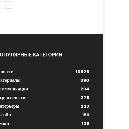
ОПУЛЯРНЫЕ КАТЕГОРИИ
овости
10828
атериалы
390
оммуникации
294
троительство
275
нтерьеры
223
изайн
156
емонт
136