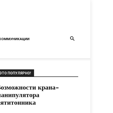
КОММУНИКАЦИИ
ЭТО ПОПУЛЯРНО!
озможности крана-
манипулятора
пятитонника
02.03.2020
0