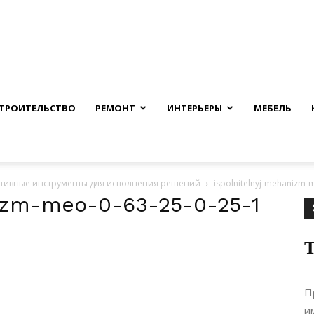
nfmuh.ru
ТРОИТЕЛЬСТВО
РЕМОНТ
ИНТЕРЬЕРЫ
МЕБЕЛЬ
тивные инструменты для исполнения решений
ispolnitelnyj-mehanizm-
nizm-meo-0-63-25-0-25-1
Т
П
и