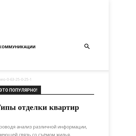
КОММУНИКАЦИИ
meo-0-63-25-0-25-1
ЭТО ПОПУЛЯРНО!
ипы отделки квартир
06.10.2017
0
Ремонт
роводя анализ различной информации,
меющей связь со съёмом жилья,