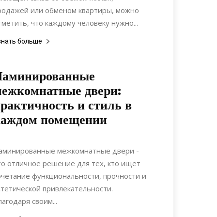
родажей или обменом квартиры, можно
тметить, что каждому человеку нужно...
знать больше
Ламинированные
ежкомнатные двери:
рактичность и стиль в
каждом помещении
20.06.2021
0
Интерьеры
аминированные межкомнатные двери -
то отличное решение для тех, кто ищет
очетание функциональности, прочности и
стетической привлекательности.
лагодаря своим...