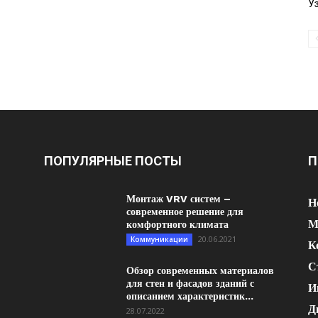
У
ПОПУЛЯРНЫЕ ПОСТЫ
П
Монтаж VRV систем –
Н
современное решение для
М
комфортного климата
20.06.2021
Коммуникации
К
С
Обзор современных материалов
для стен и фасадов зданий с
И
описанием характеристик...
Д
28.07.2022