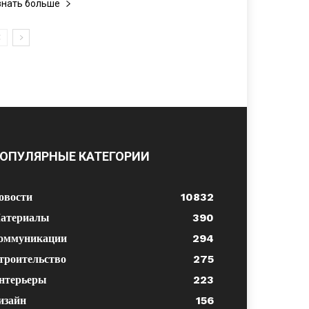
знать больше
ОПУЛЯРНЫЕ КАТЕГОРИИ
овости
10832
атериалы
390
оммуникации
294
троительство
275
нтерьеры
223
изайн
156