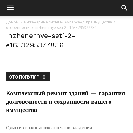
Домой
Инженерные системы Амперсанд: преимущества и
особенности
inzhenernye-seti-2-e1633295377836
inzhenernye-seti-2-
e1633295377836
ЭТО ПОПУЛЯРНО!
Комплексный ремонт зданий — гарантия
долговечности и сохранности вашего
имущества
20.06.2022
0
Ремонт
Один из важнейших аспектов владения