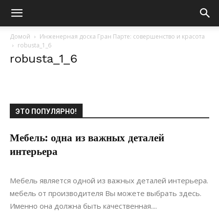
Домой
Инженерная доска Гран Парте: совершенство и красота
robusta_1_6
robusta_1_6
ЭТО ПОПУЛЯРНО!
Мебель: одна из важных деталей
интерьера
22.10.2021
0
Материалы
Мебель является одной из важных деталей интерьера.
мебель от производителя Вы можете выбрать здесь.
Именно она должна быть качественная....