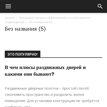
Домой
Инъекция трещин: эффективный способ ремонта
повреждений
Без названия (5)
Без названия (5)
ЭТО ПОПУЛЯРНО!
В чем плюсы раздвижных дверей и
какими они бывают?
22.01.2019
0
Интерьеры
Раздвижные дверные полотна – простой способ
сэкономить пространство и разделить жилое
помещение. Для установки конструкции не требуется
разбивать или...