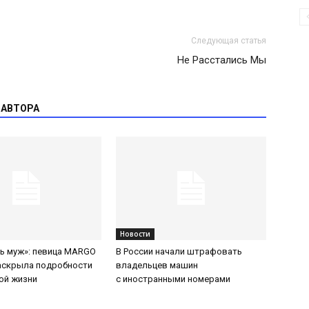
Следующая статья
Не Расстались Мы
 АВТОРА
Новости
ть муж»: певица MARGO
В России начали штрафовать
аскрыла подробности
владельцев машин
ой жизни
с иностранными номерами