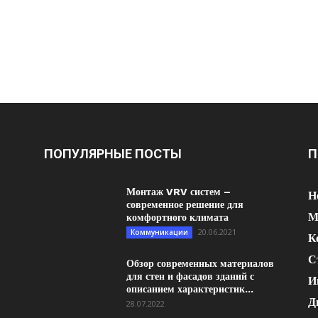
ПОПУЛЯРНЫЕ ПОСТЫ
П
Монтаж VRV систем –
Н
современное решение для
М
комфортного климата
20.06.2021
Коммуникации
К
С
Обзор современных материалов
для стен и фасадов зданий с
И
описанием характеристик...
Д
28.07.2022