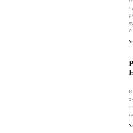
н
р
л
С
У
В
о
н
са
У