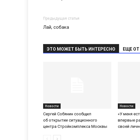
Предыдущая статья
Лай, собака
ЭТО МОЖЕТ БЫТЬ ИНТЕРЕСНО
ЕЩЕ ОТ
Новости
Новости
Сергей Собянин сообщил
«У меня ес
об открытии ситуационного
впервые р
центра Стройкомплекса Москвы
своей личн