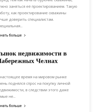
ужно заняться её проектированием. Такую
аботу, как проектирование скважины
учше доверить специалистам.
пециальная...
знать больше
Рынок недвижимости в
Набережных Челнах
08.03.2021
0
Недвижимость
 настоящее время на мировом рынке
чень поднялся спрос на покупку личной
едвижимости, в следствии этого даже
мые не...
знать больше