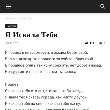
Домой
Новости
Новости
Я Искала Тебя
29.11.2025
114
0
Я парила в невесомости, я искала берег свой.
Вел меня по краю пропасти за собою образ твой.
В прошлое опять так хочу сбежать, нет дороги назад.
Но куда идти не знаю, в этом ты виноват.
Припев:
Я искала тебя сто лет, я искала тебя всегда.
Я звала тебя сквозь города, как никто другой.
Я искала тебя во сне, я искала тебя наяву.
Кто же скажет мне — для чего без тебя живу?