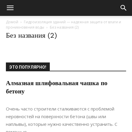
Домой
Гидроизоляция зданий — надежная защита от влаги и
проникновения воды
Без названия (2)
Без названия (2)
ЭТО ПОПУЛЯРНО!
Алмазная шлифовальная чашка по
бетону
20.10.2021
0
Строительство
Очень часто строители сталкиваются с проблемой
неровностей на поверхности бетона (швы или
наплывы), которые нужно качественно устранить. С
помощью...