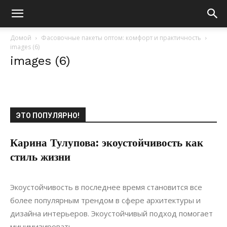
Домой
Фасовочные пакеты оптом: комфорт и практичность
images (6)
images (6)
ЭТО ПОПУЛЯРНО!
Карина Тулупова: экоустойчивость как
стиль жизни
17.08.2022
0
Статьи
Экоустойчивость в последнее время становится все
более популярным трендом в сфере архитектуры и
дизайна интерьеров. Экоустойчивый подход помогает
минимизировать...