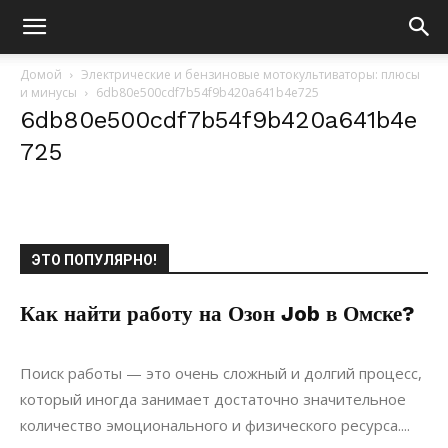
Домой
Электрические и бензиновые мотокультиваторы: плюсы
и минусы
6db80e500cdf7b54f9b420a641b4e725
6db80e500cdf7b54f9b420a641b4e
725
ЭТО ПОПУЛЯРНО!
Как найти работу на Озон Job в Омске?
22.11.2021
0
Коммуникации
Поиск работы — это очень сложный и долгий процесс,
который иногда занимает достаточно значительное
количество эмоционального и физического ресурса....