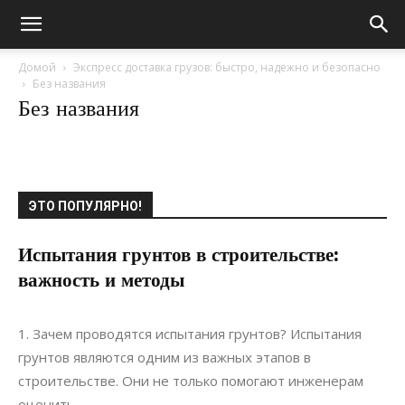
Домой
Экспресс доставка грузов: быстро, надежно и безопасно
Без названия
Без названия
ЭТО ПОПУЛЯРНО!
Испытания грунтов в строительстве:
важность и методы
20.05.2021
0
Ландшафтный дизайн
1. Зачем проводятся испытания грунтов? Испытания
грунтов являются одним из важных этапов в
строительстве. Они не только помогают инженерам
оценить...