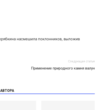
Серябкина насмешила поклонников, выложив
Следующая статья
Применение природного камня валун
 АВТОРА