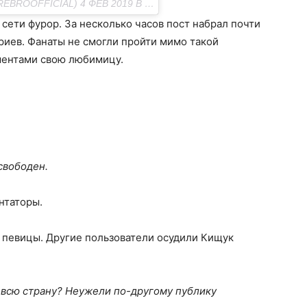
ПУБЛИКАЦИЯ ОТ KATE KISHCHUK (@KK_SEREBROOFFICIAL) 4 ФЕВ 2019 В 8:15 PST
сети фурор. За несколько часов пост набрал почти
риев. Фанаты не смогли пройти мимо такой
ментами свою любимицу.
 свободен.
нтаторы.
 певицы. Другие пользователи осудили Кищук
а всю страну? Неужели по-другому публику