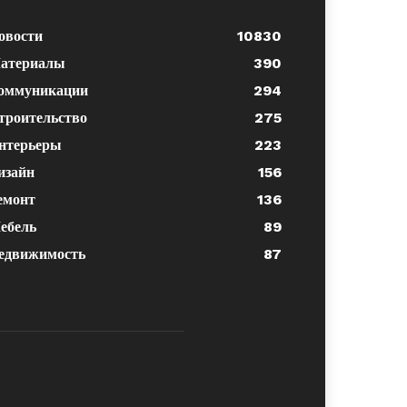
овости
10830
атериалы
390
оммуникации
294
троительство
275
нтерьеры
223
изайн
156
емонт
136
ебель
89
едвижимость
87