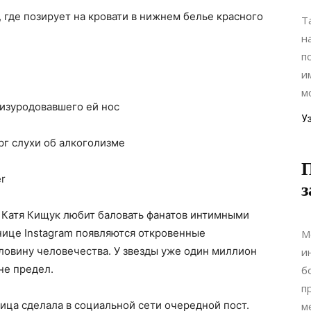
 где позирует на кровати в нижнем белье красного
Т
н
п
и
мо
 изуродовавшего ей нос
У
рг слухи об алкоголизме
П
r
з
 Катя Кищук любит баловать фанатов интимными
нице Instagram появляются откровенные
М
ловину человечества. У звезды уже один миллион
и
не предел.
б
п
ица сделала в социальной сети очередной пост.
ме