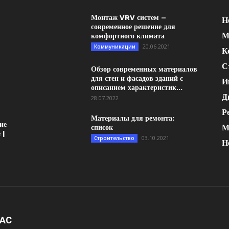
Монтаж VRV систем –
Н
современное решение для
М
комфортного климата
20.06.2021
Коммуникации
К
С
Обзор современных материалов
для стен и фасадов зданий с
И
описанием характеристик...
Д
28.07.2022
Р
Материалы для ремонта:
ие
М
список
 |
03.10.2021
Строительство
Н
НАС