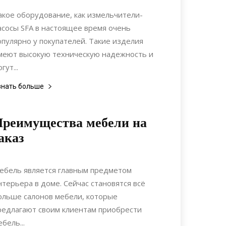
Интерьеры
акое оборудование, как измельчители-
асосы SFA в настоящее время очень
опулярно у покупателей. Такие изделия
меют высокую техническую надежность и
гут...
знать больше
реимущества мебели на
аказ
26.03.2022
0
Мебель
ебель является главным предметом
нтерьера в доме. Сейчас становятся всё
ольше салонов мебели, которые
редлагают своим клиентам приобрести
бель...