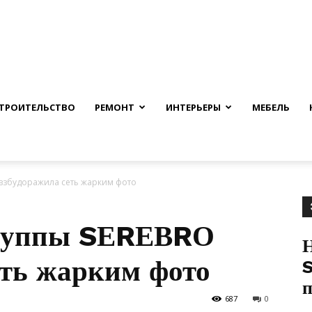
nfmuh.ru
ТРОИТЕЛЬСТВО
РЕМОНТ
ИНТЕРЬЕРЫ
МЕБЕЛЬ
 взбудоражила сеть жарким фото
группы SЕRЕВRО
еть жарким фото
S
687
0