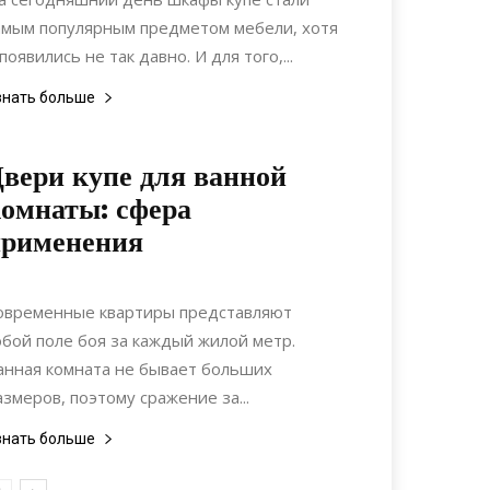
амым популярным предметом мебели, хотя
 появились не так давно. И для того,...
знать больше
вери купе для ванной
омнаты: сфера
применения
23.02.2020
0
Интерьеры
овременные квартиры представляют
обой поле боя за каждый жилой метр.
анная комната не бывает больших
азмеров, поэтому сражение за...
знать больше