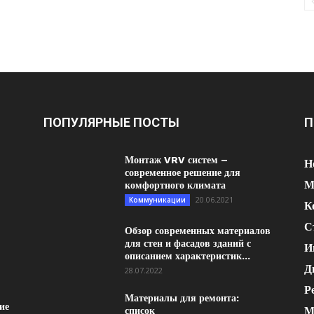
ПОПУЛЯРНЫЕ ПОСТЫ
П
Монтаж VRV систем –
Н
современное решение для
М
комфортного климата
20.06.2021
Коммуникации
К
С
Обзор современных материалов
для стен и фасадов зданий с
И
описанием характеристик...
Д
28.07.2022
Р
Материалы для ремонта:
ие
М
список