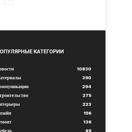
ОПУЛЯРНЫЕ КАТЕГОРИИ
овости
10830
атериалы
390
оммуникации
294
троительство
275
нтерьеры
223
изайн
156
емонт
136
ебель
89