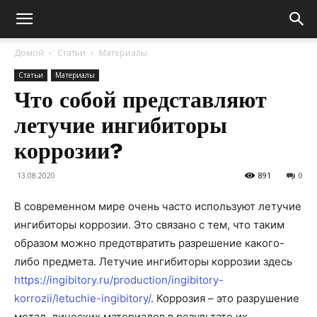
Домой
Статьи
Материалы
Статьи
Материалы
Что собой представляют
летучие ингибиторы
коррозии?
13.08.2020
891
0
В современном мире очень часто используют летучие
ингибиторы коррозии. Это связано с тем, что таким
образом можно предотвратить разрешение какого-
либо предмета. Летучие ингибиторы коррозии здесь
https://ingibitory.ru/production/ingibitory-
korrozii/letuchie-ingibitory/
. Коррозия – это разрушение
метал лических материалов в результате их