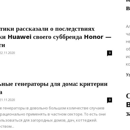
А
тики рассказали о последствиях
ч
жи Huawei своего суббренда Honor —
н
ти
о
22.11.2020
0
и
к
У
ьные генераторы для дома: критерии
а
21.11.2020
0
B
е генераторы в довольно большом количестве случаев
з
рационально применять в частном секторе. То есть они
ользоваться для загородных домов, дач, коттеджей.
твом...