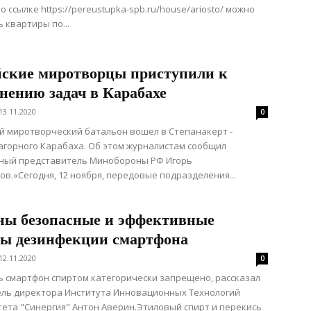
о ссылке https://pereustupka-spb.ru/house/ariosto/ можно
 квартиры по...
йские миротворцы приступили к
нению задач в Карабахе
13.11.2020
0
й миротворческий батальон вошел в Степанакерт -
агорного Карабаха. Об этом журналистам сообщил
ный представитель Минобороны РФ Игорь
в.«Сегодня, 12 ноября, передовые подразделения...
ны безопасные и эффективные
бы дезинфекции смартфона
12.11.2020
0
 смартфон спиртом категорически запрещено, рассказал
ель директора Института Инновационных Технологий
ета "Синергия" Антон Аверин.Этиловый спирт и перекись