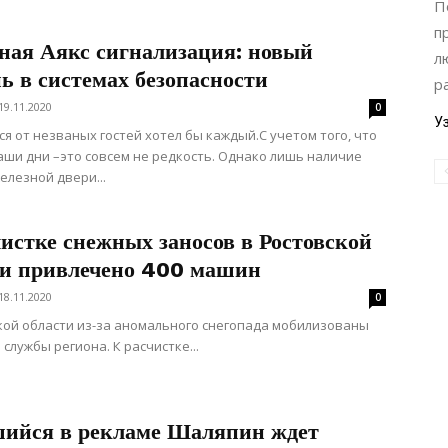
П
п
ная Аякс сигнализация: новый
л
ь в системах безопасности
р
19.11.2020
0
У
я от незваных гостей хотел бы каждый.С учетом того, что
аши дни –это совсем не редкость. Однако лишь наличие
елезной двери...
истке снежных заносов в Ростовской
ти привлечено 400 машин
18.11.2020
0
кой области из-за аномального снегопада мобилизованы
службы региона. К расчистке...
ийся в рекламе Шаляпин ждет