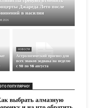
ктивисты требуют отменить
онцерты Джареда Лето после
бвинений в насилии
08.2026
НОВОСТИ
рат
Астрологический прогноз для
всех знаков зодиака на неделю
е
с 10 по 16 августа
ЭТО ПОПУЛЯРНО!
ак выбрать алмазную
оронку и на что обратить