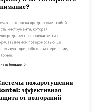
внимание?
23.11.2020
0
Материалы
лмазная коронка представляет собой
асть инструмента, которая
епосредственно соприкасается с
брабатываемой поверхностью. Ее
спользуют при работе с материалами,
оторые...
знать больше
Системы пожаротушения
ontel: эффективная
ащита от возгораний
29.07.2022
0
Коммуникации