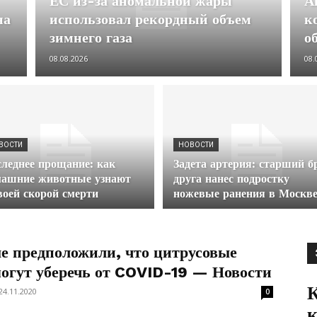
ЕС из-за аномальной жары
А
на
использовал рекордный объем
к
зимнего газа
о
08.08.2026
08.
ВОСТИ
НОВОСТИ
леднее прощание: как
Задета артерия: старший б
машние животные узнают
друга нанес подростку
воей скорой смерти
ножевые ранения в Москв
е предположили, что цитрусовые
могут уберечь от COVID-19 — Новости
К
24.11.2020
0
к