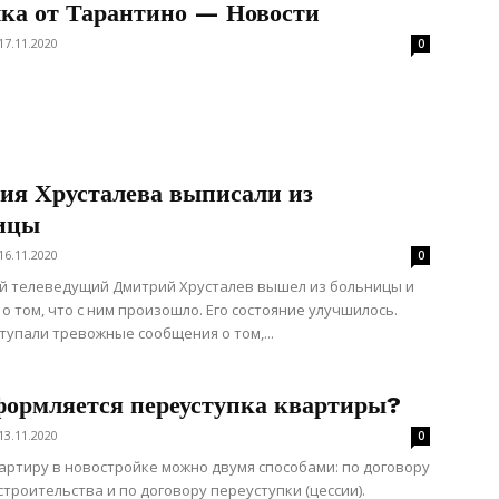
чка от Тарантино — Новости
17.11.2020
0
ия Хрусталева выписали из
ицы
16.11.2020
0
й телеведущий Дмитрий Хрусталев вышел из больницы и
 о том, что с ним произошло. Его состояние улучшилось.
тупали тревожные сообщения о том,...
формляется переуступка квартиры?
13.11.2020
0
артиру в новостройке можно двумя способами: по договору
строительства и по договору переуступки (цессии).