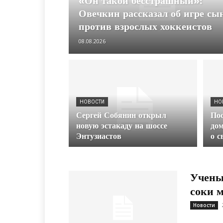
«Он такой бесстрашный»:
Овечкин рассказал об игре сы
против взрослых хоккеистов
08.08.2026
НОВОСТИ
НО
Сергей Собянин открыл
Пос
новую эстакаду на шоссе
до
Энтузиастов
о с
Учены
соки 
Новости