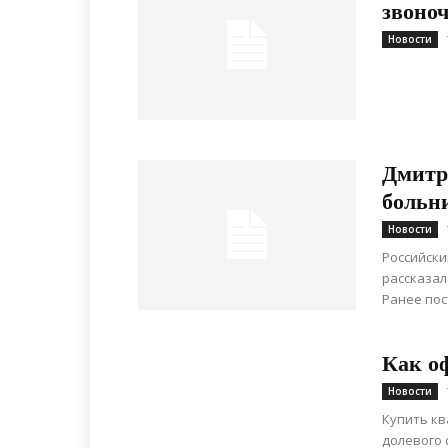
звоно
Новости
Дмитр
больн
Новости
Российски
рассказал
Ранее пос
Как о
Новости
Купить кв
долевого 