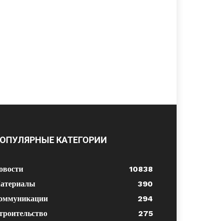
ОПУЛЯРНЫЕ КАТЕГОРИИ
овости
10838
атериалы
390
оммуникации
294
троительство
275