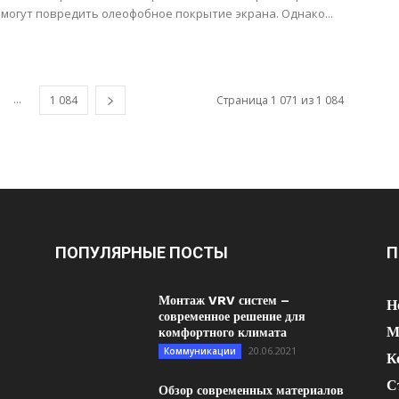
могут повредить олеофобное покрытие экрана. Однако...
...
1 084
Страница 1 071 из 1 084
ПОПУЛЯРНЫЕ ПОСТЫ
П
Монтаж VRV систем –
Н
современное решение для
М
комфортного климата
20.06.2021
Коммуникации
К
С
Обзор современных материалов