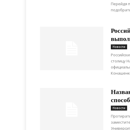
Перейдя п
подобрать
Росси
выпол
Новости
Российски
столицу Н
официаль
Конашенко
Назва
спосо
Новости
Протирать
заместит
Университ