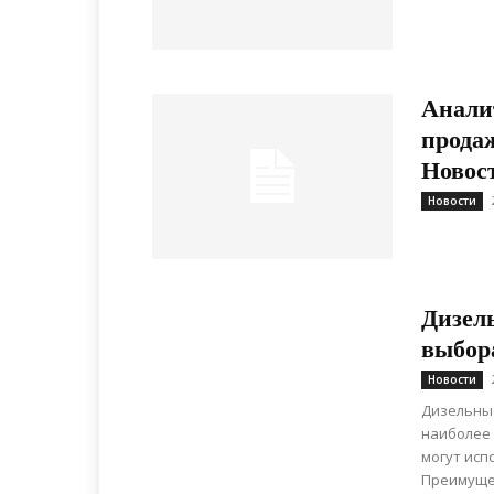
Анали
прода
Новос
Новости
Дизел
выбор
Новости
Дизельны
наиболее 
могут исп
Преимущес