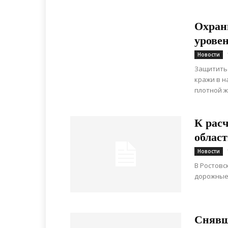
Охран
уровен
Новости
Защититьс
кражи в н
плотной ж
К расч
облас
Новости
В Ростовс
дорожные 
Снявш