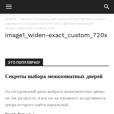
Домой
Белые столешницы для кухни из искусственного камня:
идеальное сочетание элегантности и функциональности
image1_widen-exact_custom_720x
image1_widen-exact_custom_720x
ЭТО ПОПУЛЯРНО!
Секреты выбора межкомнатных дверей
21.03.2019
0
Дизайн
На сегодняшний день выбрать межкомнатную дверь
не так уж просто. А все из-за огромного ассортимента,
среди которого найти идеальный...