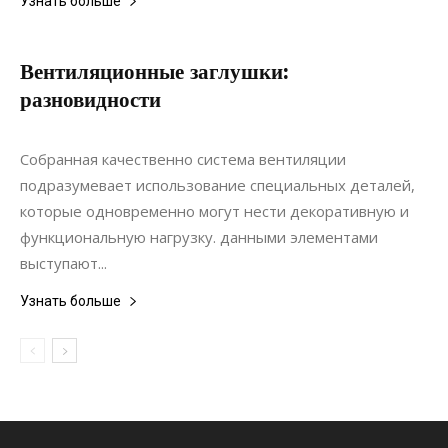
Узнать больше
Вентиляционные заглушки:
разновидности
23.08.2020
0
Материалы
Собранная качественно система вентиляции
подразумевает использование специальных деталей,
которые одновременно могут нести декоративную и
функциональную нагрузку. данными элементами
выступают...
Узнать больше